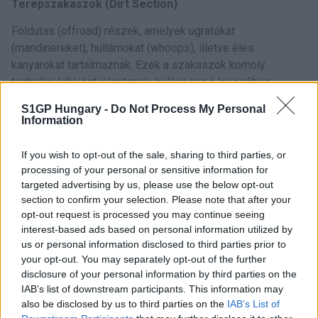
Terepszakaszok (Dirt Section)
Földutas (offroad) részek, amelyek ugratókat
(mandinereket), hullámokat (whoops), illetve éles
kanyarokat tartalmaznak. Ezek a szakaszok komoly
technikai kihívást jelentenek, különösen a levegőben
történő motorozás és a gyors irányváltások során.
S1GP Hungary -
Do Not Process My Personal
Information
Sky Section
Egyes pályákon kiemelt látványelemként alkalmazzák a
If you wish to opt-out of the sale, sharing to third parties, or
Sky Section-t, amely nagy ugratókat vagy hosszabb,
processing of your personal or sensitive information for
targeted advertising by us, please use the below opt-out
magasabb ívű tereprészt jelent, ahol a versenyzők a
section to confirm your selection. Please note that after your
levegőbe emelkednek. Ez a szakasz a közönség számára
opt-out request is processed you may continue seeing
különösen izgalmas, mivel látványos ugrásokat és
interest-based ads based on personal information utilized by
mutatványokat láthatnak.
us or personal information disclosed to third parties prior to
your opt-out. You may separately opt-out of the further
Technikás kanyarok
disclosure of your personal information by third parties on the
IAB’s list of downstream participants. This information may
Mind az aszfaltos, mind a terepszakaszokon éles vagy
also be disclosed by us to third parties on the
IAB’s List of
elnyújtott kanyarok, amelyek tesztelik a versenyzők