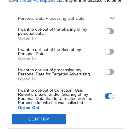
Downstream Participants
that may further disclose it to other
motorozási képességeit és koncentrációját.
third parties.
Váltófelületek
Personal Data Processing Opt Outs
Az aszfalt és a terep közötti átmeneti részek különleges
I want to opt-out of the Sharing of my
kialakítást igényelnek, hogy biztosítsák a biztonságos
personal data.
Opted In
áthaladást. Itt különösen fontos a gumiabroncsok
tapadásának kezelése.
I want to opt-out of the Sale of my
Personal Data.
„Tribün előtti” szakasz
Opted In
I want to opt-out of processing my
Általában az a rész, ahol a közönség a legközelebbről
Personal Data for Targeted Advertising.
követheti az eseményeket. Gyakran a célegyenes, illetve
Opted In
látványos kanyarok és ugrások találhatók itt.
I want to opt-out of Collection, Use,
Retention, Sale, and/or Sharing of my
A Sky Section szerepe
Personal Data that Is Unrelated with the
Purposes for which it was collected.
A Sky Section a supermoto pályák egyik legizgalmasabb
Opted Out
része. Ez nemcsak a versenyzők számára kihívás, hanem a
CONFIRM
nézők számára is vizuális élmény. A nagy ugrások és
látványos manőverek kiemelik a supermoto sajátosságát,