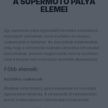
A SUPERMOTO PÁLYA
ELEMEI
Egy supermoto pálya egyedülálló keveréke a különböző
motorsport-elemeknek, mivel aszfaltos és terepes
szakaszokat is tartalmaz. Az ilyen pályák kialakításának
célja, hogy a versenyzők számára változatos kihívásokat
biztosítsanak, amelyek megkövetelik mind az aszfalton,
mind a terepen való motorozási technikák alkalmazását.
Főbb elemek:
Aszfaltos szakaszok
Általában sima felületű, gyors kanyarokat és hosszabb
egyeneseket tartalmaz. A versenyzők itt kiemelkedően
precíz ívválasztásra és féktechnikára törekszenek.