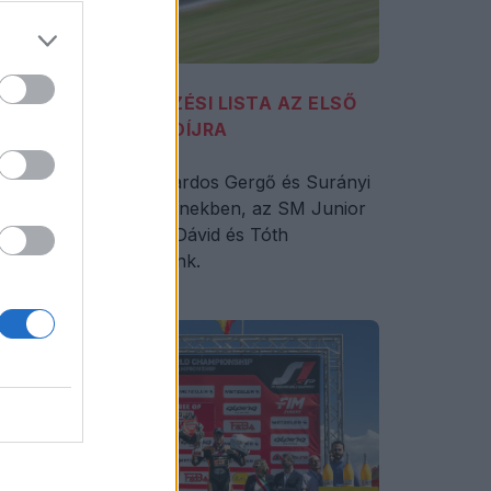
EGJELENT A NEVEZÉSI LISTA AZ ELSŐ
1GP MAGYAR NAGYDÍJRA
 királykategóriában Kardos Gergő és Surányi
alázs indul magyar színekben, az SM Junior
tegóriában Bereczki Dávid és Tóth
éténynek szurkolhatunk.