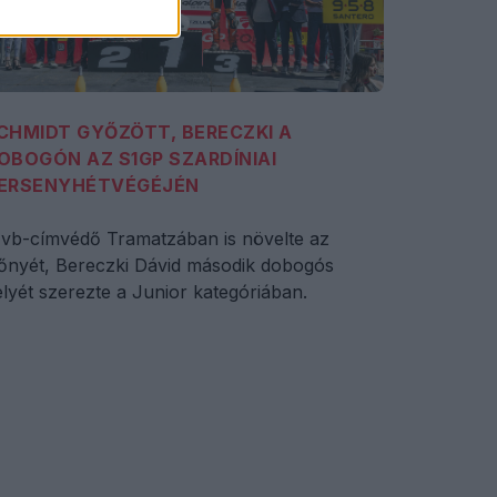
CHMIDT GYŐZÖTT, BERECZKI A
OBOGÓN AZ S1GP SZARDÍNIAI
ERSENYHÉTVÉGÉJÉN
 vb-címvédő Tramatzában is növelte az
lőnyét, Bereczki Dávid második dobogós
lyét szerezte a Junior kategóriában.