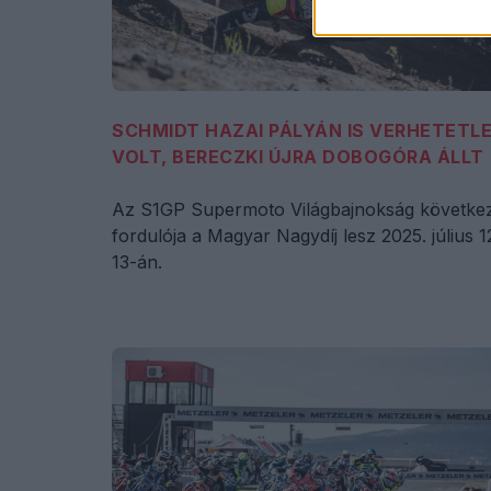
SCHMIDT HAZAI PÁLYÁN IS VERHETETL
VOLT, BERECZKI ÚJRA DOBOGÓRA ÁLLT
Az S1GP Supermoto Világbajnokság követke
fordulója a Magyar Nagydíj lesz 2025. július 1
13-án.