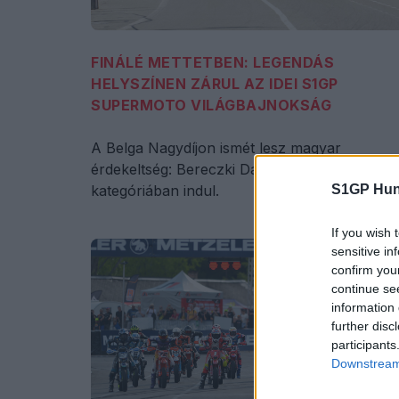
FINÁLÉ METTETBEN: LEGENDÁS
HELYSZÍNEN ZÁRUL AZ IDEI S1GP
SUPERMOTO VILÁGBAJNOKSÁG
A Belga Nagydíjon ismét lesz magyar
érdekeltség: Bereczki Dávid az SM Junior
kategóriában indul.
S1GP Hun
If you wish 
sensitive in
confirm you
continue se
information 
further disc
participants
Downstream 