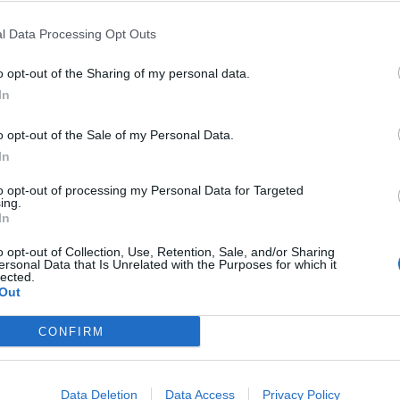
l Data Processing Opt Outs
o opt-out of the Sharing of my personal data.
VISONTÁN KÜZDENEK MEG A VILÁG
M
In
LEGJOBB SUPERMOTO-VERSENYZŐI A
S
HÉTVÉGÉN
o opt-out of the Sale of my Personal Data.
e
A
In
Négy magyar indulónak is szurkolhat a
B
közönség a Black Star Speedway-en.
ka
to opt-out of processing my Personal Data for Targeted
ing.
Z
In
o opt-out of Collection, Use, Retention, Sale, and/or Sharing
ersonal Data that Is Unrelated with the Purposes for which it
lected.
Out
CONFIRM
Data Deletion
Data Access
Privacy Policy