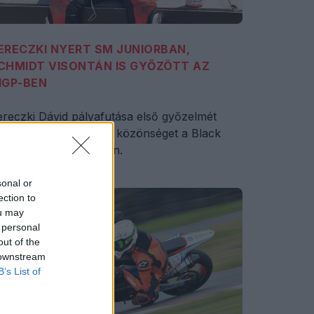
ERECZKI NYERT SM JUNIORBAN,
CHMIDT VISONTÁN IS GYŐZÖTT AZ
1GP-BEN
reczki Dávid pályafutása első győzelmét
atta és elvarázsolta a közönséget a Black
tar Speedway Visontán.
sonal or
ection to
ou may
 personal
out of the
 downstream
B’s List of