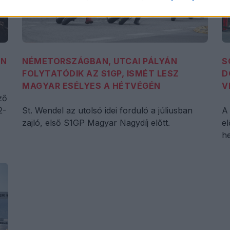
EN
NÉMETORSZÁGBAN, UTCAI PÁLYÁN
S
FOLYTATÓDIK AZ S1GP, ISMÉT LESZ
D
MAGYAR ESÉLYES A HÉTVÉGÉN
V
ző
2-
St. Wendel az utolsó idei forduló a júliusban
A
zajló, első S1GP Magyar Nagydíj előtt.
e
he