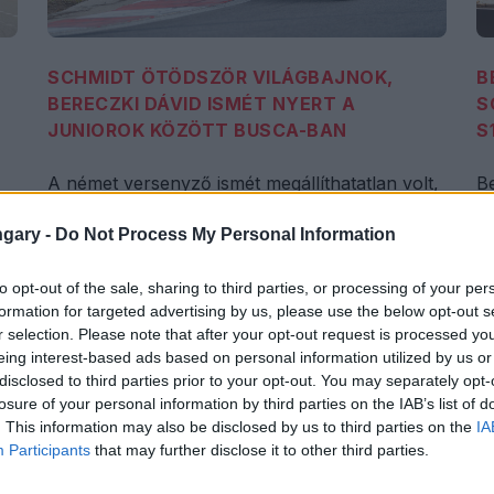
SCHMIDT ÖTÖDSZÖR VILÁGBAJNOK,
B
BERECZKI DÁVID ISMÉT NYERT A
S
JUNIOROK KÖZÖTT BUSCA-BAN
S
A német versenyző ismét megállíthatatlan volt,
Be
Visonta után újra szólt a magyar himnusz.
ar
S
gary -
Do Not Process My Personal Information
to opt-out of the sale, sharing to third parties, or processing of your per
formation for targeted advertising by us, please use the below opt-out s
r selection. Please note that after your opt-out request is processed y
eing interest-based ads based on personal information utilized by us or
disclosed to third parties prior to your opt-out. You may separately opt-
losure of your personal information by third parties on the IAB’s list of
. This information may also be disclosed by us to third parties on the
IA
Participants
that may further disclose it to other third parties.