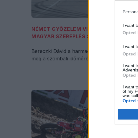
Persona
I want t
NÉMET GYŐZELEM VISONTÁN, JÓ
Opted 
MAGYAR SZEREPLÉS SM JUNIORBAN
I want t
Bereczki Dávid a harmadik rajtkockát szerezt
Opted 
meg a szombati időmérőn.
I want 
Advertis
Opted 
I want t
of my P
was col
Opted 